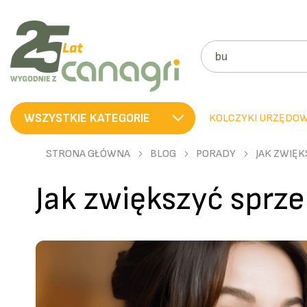
SZUKAJ
WSZYSTKIE KATEGORIE
KOLCZYKI URZĘDO
STRONA GŁÓWNA
BLOG
PORADY
JAK ZWIĘ
Jak zwiększyć sprz