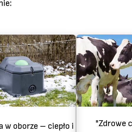
ie:
"Zdrowe c
a w oborze – ciepło i