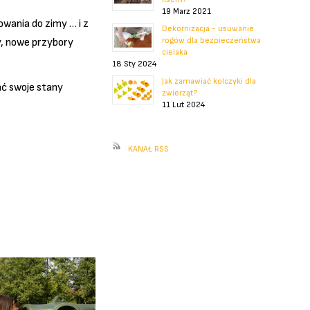
19 Marz 2021
owania do zimy … i z
Dekornizacja - usuwanie
rogów dla bezpieczeństwa
y, nowe przybory
cielaka
18 Sty 2024
Jak zamawiać kolczyki dla
ać swoje stany
zwierząt?
11 Lut 2024
KANAŁ RSS