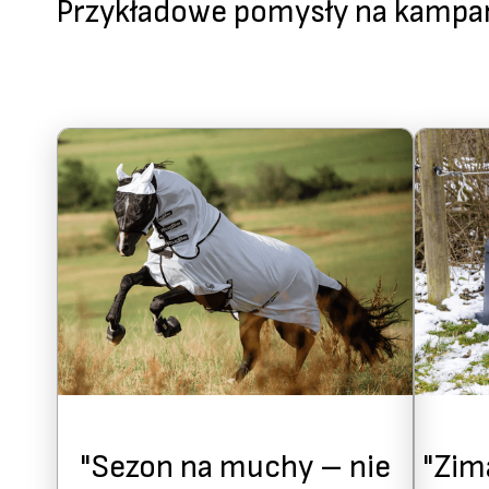
Przykładowe pomysły na kampan
"Sezon na muchy – nie
"Zim