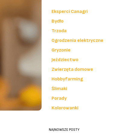
Eksperci Canagri
Bydło
Trzoda
Ogrodzenia elektryczne
Gryzonie
Jeździectwo
Zwierzęta domowe
Hobbyfarming
Ślimaki
Porady
Kolorowanki
NAJNOWSZE POSTY