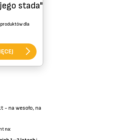
jego stada"
produktów dla
IĘCEJ
t - na wesoło, na
nt na: