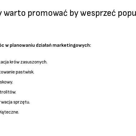
dy warto promować by wesprzeć pop
óc w planowaniu działań marketingowych:
acja krów zasuszonych.
towanie pastwisk.
iskowy.
trolitów.
rwacja sprzętu.
iąteczne.