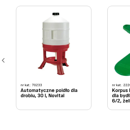
nr kat.: 70233
nr kat.: 22
Automatyczne poidło dla
Korpus 
drobiu, 30 l, Novital
dla bydł
6/2, żel