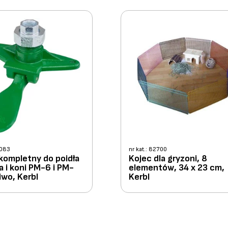
2083
nr kat.: 82700
kompletny do poidła
Kojec dla gryzoni, 8
a i koni PM-6 i PM-
elementów, 34 x 23 cm,
iwo, Kerbl
Kerbl