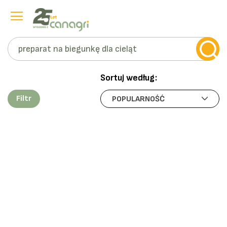
Szukaj
Przejdź
do
Sortuj według:
treści
Filtr