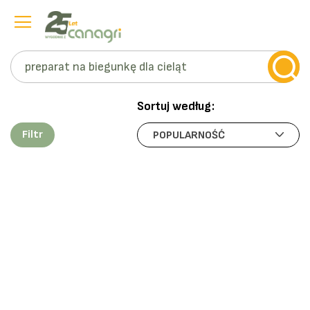
Szukaj
Przejdź
do
Sortuj według:
treści
Filtr