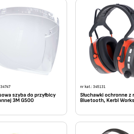
: 34747
nr kat.: 345131
sowa szyba do przyłbicy
Słuchawki ochronne z r
onnej 3M G500
Bluetooth, Kerbl Work