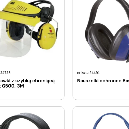
: 34738
nr kat.: 34491
awki z szybką chroniącą
Nauszniki ochronne Ba
z G500, 3M