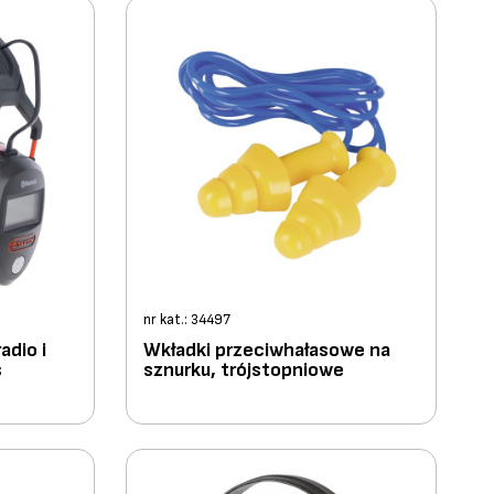
nr kat.: 34497
adio i
Wkładki przeciwhałasowe na
s
sznurku, trójstopniowe