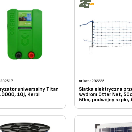
: 392517
nr kat.: 292228
ryzator uniwersalny Titan
Siatka elektryczna pr
0000, 10J, Kerbl
wydrom Otter Net, 50
50m, podwójny szpic,