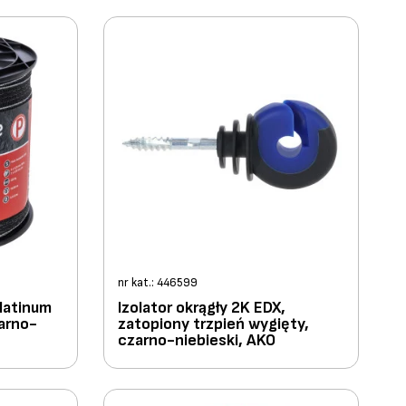
nr kat.: 446599
latinum
Izolator okrągły 2K EDX,
arno-
zatopiony trzpień wygięty,
czarno-niebieski, AKO