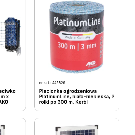
nr kat.: 442829
zeciwko
Plecionka ogrodzeniowa
cm x
PlatinumLine, biało-niebieska, 2
 AKO
rolki po 300 m, Kerbl