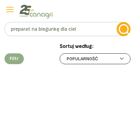
Szukaj
Przejdź
do
Sortuj według:
treści
Filtr