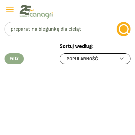
Szukaj
Przejdź
do
Sortuj według:
treści
Filtr