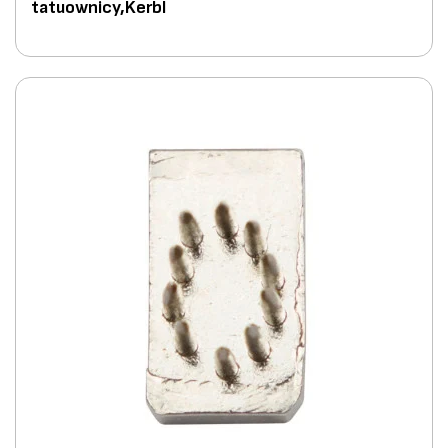
tatuownicy,Kerbl