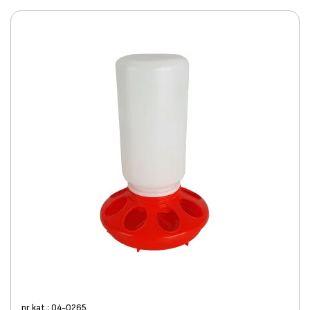
nr kat.: 04-0265