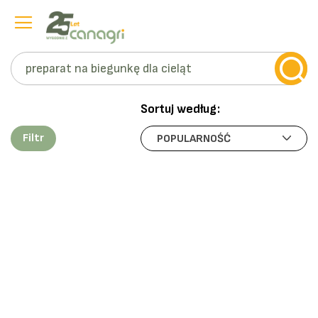
Szukaj
Przejdź
do
Sortuj według:
treści
Filtr