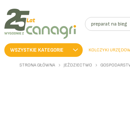
SZUKAJ
WSZYSTKIE KATEGORIE
KOLCZYKI URZĘDO
STRONA GŁÓWNA
JEŹDZIECTWO
GOSPODARST