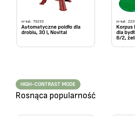
nr kat.: 70233
nr kat.: 22
Automatyczne poidło dla
Korpus 
drobiu, 30 l, Novital
dla bydł
6/2, żel
HIGH-CONTRAST MODE
Rosnąca popularność