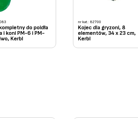
2083
nr kat.: 82700
kompletny do poidła
Kojec dla gryzoni, 8
a i koni PM-6 i PM-
elementów, 34 x 23 cm,
iwo, Kerbl
Kerbl