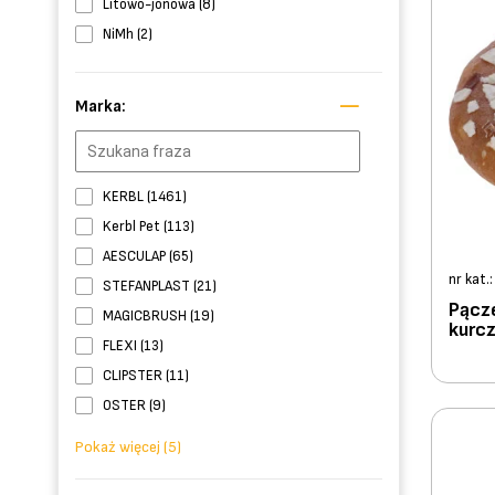
Litowo-jonowa (8)
NiMh (2)
Marka:
KERBL (1461)
Kerbl Pet (113)
AESCULAP (65)
nr kat.
STEFANPLAST (21)
Pącze
MAGICBRUSH (19)
kurcz
FLEXI (13)
CLIPSTER (11)
OSTER (9)
Pokaż więcej (5)