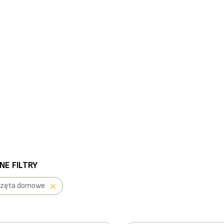
E FILTRY
rzęta domowe