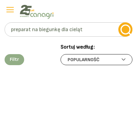
Szukaj
Przejdź
do
Sortuj według:
treści
Filtr