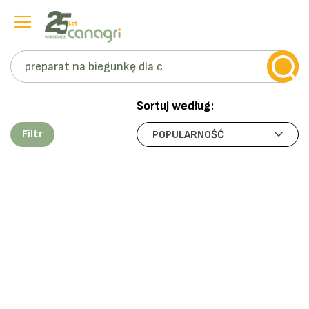
Szukaj
Przejdź
do
Sortuj według:
treści
Filtr