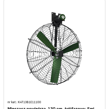
nr kat.: K4T13B1E11100
Mieszacz powietrza, 130 cm, trójfazowy, Emi