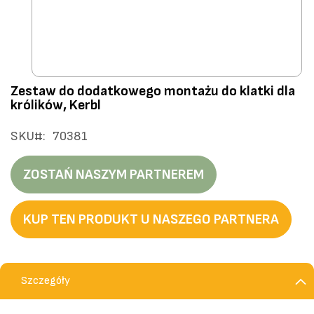
Przejdź
Zestaw do dodatkowego montażu do klatki dla
na
królików, Kerbl
początek
galerii
SKU
70381
ZOSTAŃ NASZYM PARTNEREM
KUP TEN PRODUKT U NASZEGO PARTNERA
Szczegóły