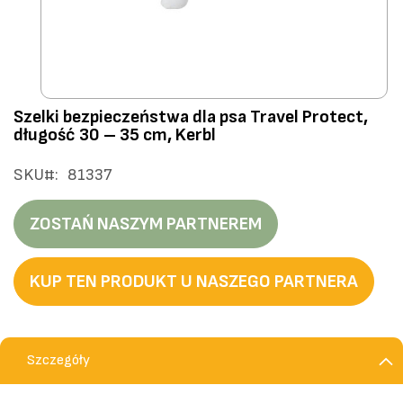
Przejdź
Szelki bezpieczeństwa dla psa Travel Protect,
na
długość 30 – 35 cm, Kerbl
początek
galerii
SKU
81337
ZOSTAŃ NASZYM PARTNEREM
KUP TEN PRODUKT U NASZEGO PARTNERA
Szczegóły