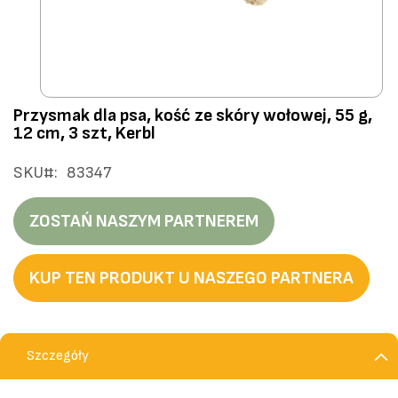
Przejdź
Przysmak dla psa, kość ze skóry wołowej, 55 g,
na
12 cm, 3 szt, Kerbl
początek
galerii
SKU
83347
ZOSTAŃ NASZYM PARTNEREM
KUP TEN PRODUKT U NASZEGO PARTNERA
Szczegóły