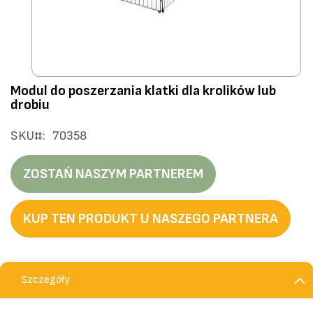
Przejdź
Modul do poszerzania klatki dla krolików lub
na
drobiu
początek
galerii
SKU
70358
ZOSTAŃ NASZYM PARTNEREM
KUP TEN PRODUKT U NASZEGO PARTNERA
Szczegóły