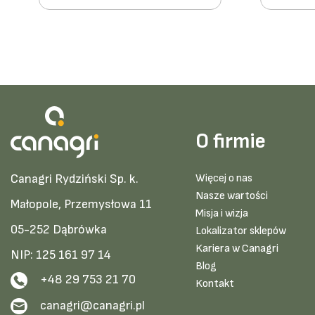
O firmie
Canagri Rydziński Sp. k.
Więcej o nas
Nasze wartości
Małopole, Przemysłowa 11
Misja i wizja
05-252 Dąbrówka
Lokalizator sklepów
Kariera w Canagri
NIP: 125 161 97 14
Blog
+48 29 753 21 70
Kontakt
canagri@canagri.pl