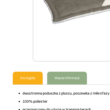
Przejdź
na
początek
Szczegóły
Więcej informacji
galerii
dwustronna poduszka z pluszu, poszewka z mikrofazy
100% poliester
przeznaczony do użycia w transporterach