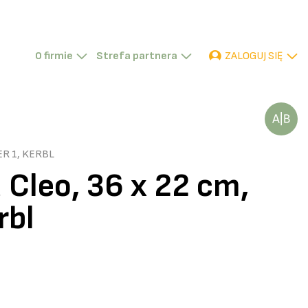
ZALOGUJ SIĘ
O firmie
Strefa partnera
P
D
TR
ER 1, KERBL
 Cleo, 36 x 22 cm,
rbl