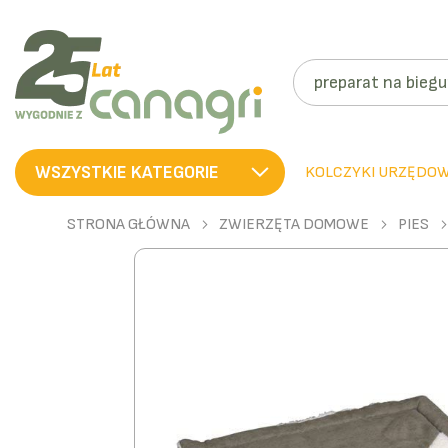
SZUKAJ
WSZYSTKIE KATEGORIE
KOLCZYKI URZĘDO
STRONA GŁÓWNA
ZWIERZĘTA DOMOWE
PIES
Przejdź
na
koniec
galerii