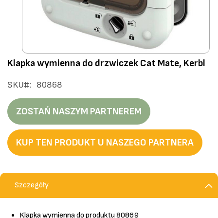
Przejdź
Klapka wymienna do drzwiczek Cat Mate, Kerbl
na
początek
SKU
80868
galerii
ZOSTAŃ NASZYM PARTNEREM
KUP TEN PRODUKT U NASZEGO PARTNERA
Szczegóły
Klapka wymienna do produktu 80869