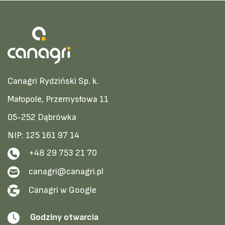
Canagri Rydziński Sp. k.
Małopole, Przemysłowa 11
05-252 Dąbrówka
NIP: 125 161 97 14
+48 29 753 21 70
canagri@canagri.pl
Canagri w Google
Godziny otwarcia