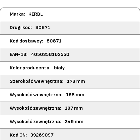
Więcej
KERBL
informacji
80871
80871
4050358162550
biały
173 mm
198 mm
197 mm
246 mm
39269097