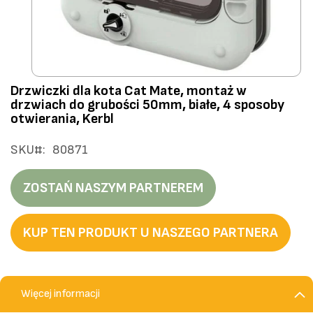
Przejdź
Drzwiczki dla kota Cat Mate, montaż w
na
drzwiach do grubości 50mm, białe, 4 sposoby
początek
otwierania, Kerbl
galerii
SKU
80871
ZOSTAŃ NASZYM PARTNEREM
KUP TEN PRODUKT U NASZEGO PARTNERA
Więcej informacji