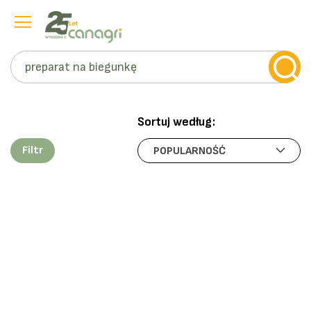
Szukaj
Przejdź
do
treści
Sortuj według:
Filtr