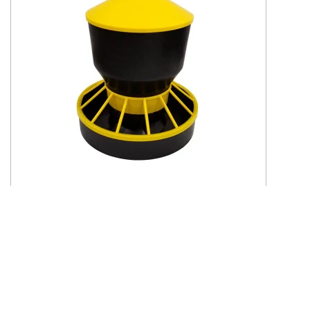
nr kat.: 04-0223
Karmidło zasypowe, automatyczne, 6 kg,
czarno - żółte