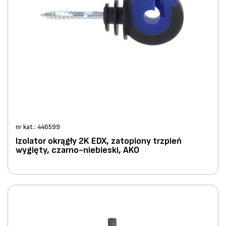
nr kat.: 446599
Izolator okrągły 2K EDX, zatopiony trzpień
wygięty, czarno-niebieski, AKO