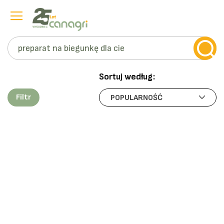
Szukaj
Przejdź
do
Sortuj według:
treści
Filtr