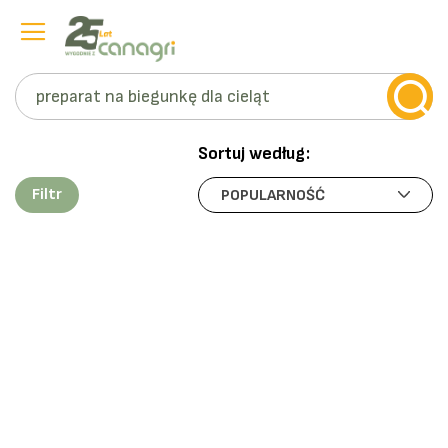
Szukaj
Przejdź
do
Sortuj według:
treści
Filtr