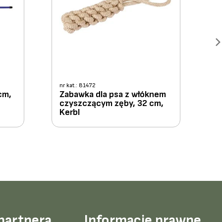
nr kat.: 81472
cm,
Zabawka dla psa z włóknem
czyszczącym zęby, 32 cm,
Kerbl
partnera
Informacje prawne