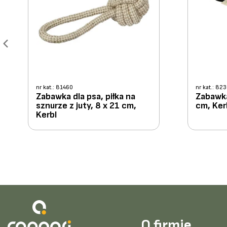
nr kat.: 81460
nr kat.: 82
Zabawka dla psa, piłka na
Zabawka
sznurze z juty, 8 x 21 cm,
cm, Ker
Kerbl
O firmie