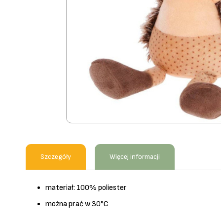
Przejdź
na
początek
Szczegóły
Więcej informacji
galerii
materiał: 100% poliester
można prać w 30°C