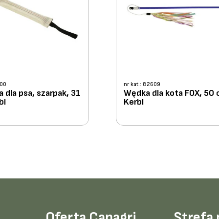
300
nr kat.: 82609
 dla psa, szarpak, 31
Wędka dla kota FOX, 50 
bl
Kerbl
Oferta Canagri
Strefa 