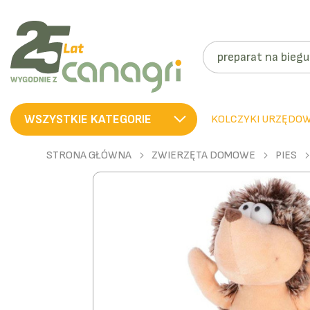
SZUKAJ
WSZYSTKIE KATEGORIE
KOLCZYKI URZĘDO
STRONA GŁÓWNA
ZWIERZĘTA DOMOWE
PIES
Przejdź
na
koniec
galerii