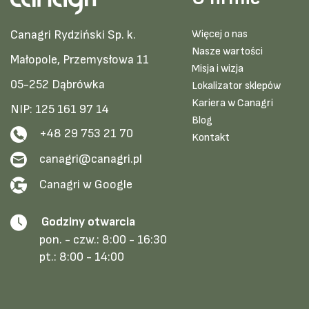
Canagri Rydziński Sp. k.
Więcej o nas
Nasze wartości
Małopole, Przemysłowa 11
Misja i wizja
05-252 Dąbrówka
Lokalizator sklepów
Kariera w Canagri
NIP: 125 161 97 14
Blog
+48 29 753 21 70
Kontakt
canagri@canagri.pl
Canagri w Google
Godziny otwarcia
pon. - czw.:
8:00 - 16:30
pt.:
8:00 - 14:00