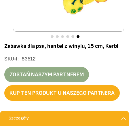
Przejdź
Zabawka dla psa, hantel z winylu, 15 cm, Kerbl
na
początek
SKU
83512
galerii
ZOSTAŃ NASZYM PARTNEREM
KUP TEN PRODUKT U NASZEGO PARTNERA
Szczegóły