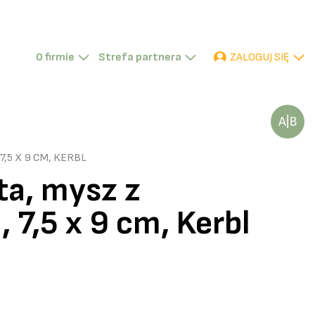
ZALOGUJ SIĘ
O firmie
Strefa partnera
P
D
TR
,5 X 9 CM, KERBL
ta, mysz z
 7,5 x 9 cm, Kerbl