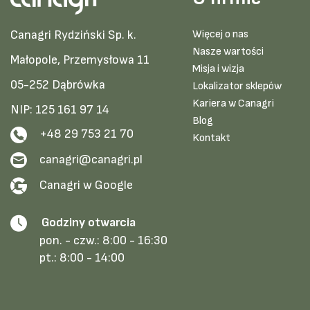
Canagri Rydziński Sp. k.
Więcej o nas
Nasze wartości
Małopole, Przemysłowa 11
Misja i wizja
05-252 Dąbrówka
Lokalizator sklepów
Kariera w Canagri
NIP: 125 161 97 14
Blog
+48 29 753 21 70
Kontakt
canagri@canagri.pl
Canagri w Google
Godziny otwarcia
pon. - czw.:
8:00 - 16:30
pt.:
8:00 - 14:00