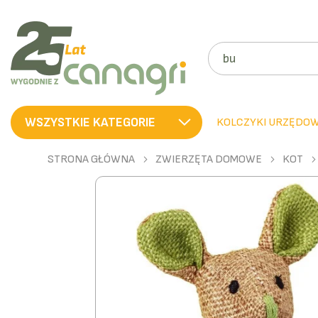
SZUKAJ
WSZYSTKIE KATEGORIE
KOLCZYKI URZĘDO
STRONA GŁÓWNA
ZWIERZĘTA DOMOWE
KOT
Przejdź
na
koniec
galerii