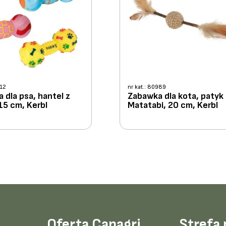
512
nr kat.: 80989
 dla psa, hantel z
Zabawka dla kota, patyk
 15 cm, Kerbl
Matatabi, 20 cm, Kerbl
Oferta Canagri
Strefa 