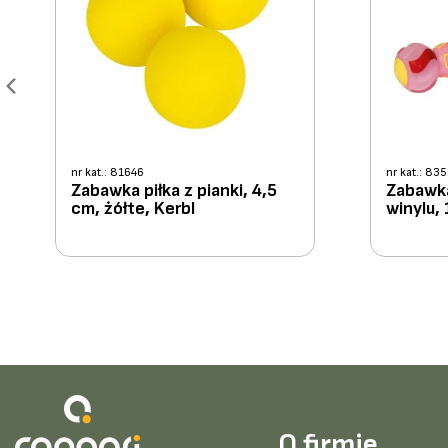
nr kat.: 81646
nr kat.: 83
Zabawka piłka z pianki, 4,5
Zabawka
cm, żółte, Kerbl
winylu,
O firmie