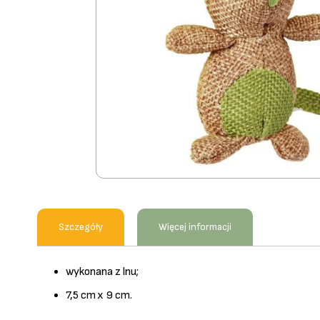
Przejdź
na
początek
Szczegóły
Więcej informacji
galerii
wykonana z lnu;
7,5 cm x 9 cm.