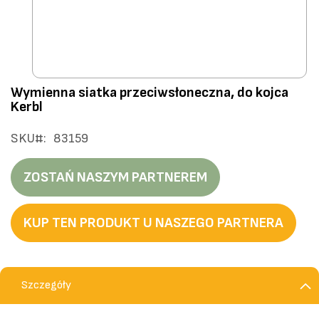
Przejdź
Wymienna siatka przeciwsłoneczna, do kojca
na
Kerbl
początek
galerii
SKU
83159
ZOSTAŃ NASZYM PARTNEREM
KUP TEN PRODUKT U NASZEGO PARTNERA
Szczegóły