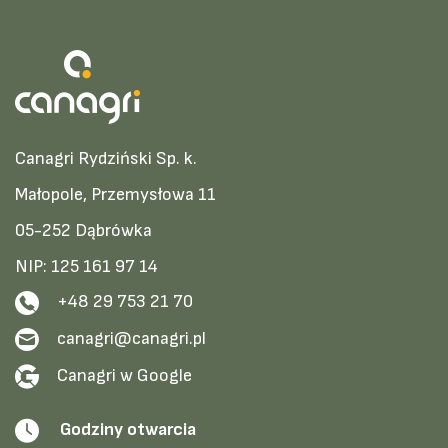
Canagri Rydziński Sp. k.
Małopole, Przemysłowa 11
05-252 Dąbrówka
NIP: 125 161 97 14
+48 29 753 21 70
canagri@canagri.pl
Canagri w Google
Godziny otwarcia