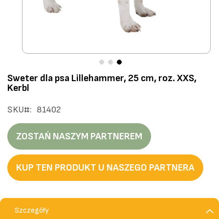
Przejdź
Sweter dla psa Lillehammer, 25 cm, roz. XXS,
na
Kerbl
początek
galerii
SKU
81402
ZOSTAŃ NASZYM PARTNEREM
KUP TEN PRODUKT U NASZEGO PARTNERA
Szczegóły