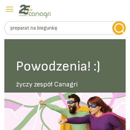
Szukaj
Przejdź
do
treści
Powodzenia! :)
życzy zespół Canagri