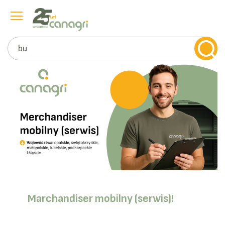
Szukaj
Przejdź
do
treści
Marchandiser mobilny (serwis)!