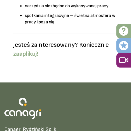
narzędzia niezbędne do wykonywanej pracy
spotkania integracyjne – świetna atmosfera w
pracy i poza nią
Jesteś zainteresowany? Koniecznie
zaaplikuj!
Canagri Rydziński Sp. k.