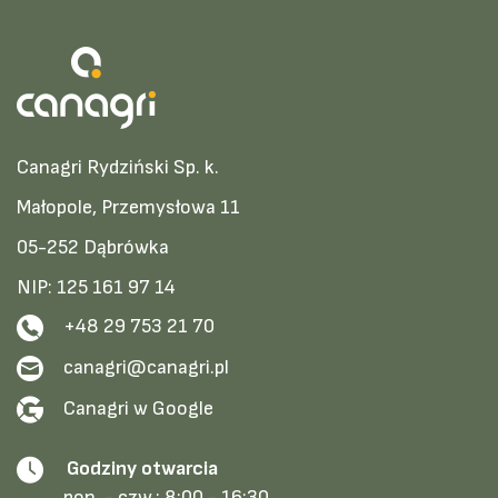
Canagri Rydziński Sp. k.
Małopole, Przemysłowa 11
05-252 Dąbrówka
NIP: 125 161 97 14
+48 29 753 21 70
canagri@canagri.pl
Canagri w Google
Godziny otwarcia
pon. - czw.:
8:00 - 16:30