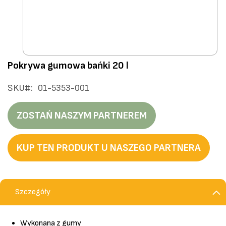
Przejdź
Pokrywa gumowa bańki 20 l
na
początek
SKU
01-5353-001
galerii
ZOSTAŃ NASZYM PARTNEREM
KUP TEN PRODUKT U NASZEGO PARTNERA
Szczegóły
Wykonana z gumy