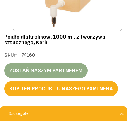
Przejdź
Poidło dla królików, 1000 ml, z tworzywa
na
sztucznego, Kerbl
początek
galerii
SKU
74160
ZOSTAŃ NASZYM PARTNEREM
KUP TEN PRODUKT U NASZEGO PARTNERA
Szczegóły