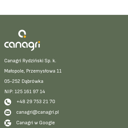
Canagri Rydziński Sp. k.
Małopole, Przemysłowa 11
05-252 Dąbrówka
NIP: 125 161 97 14
+48 29 753 21 70
canagri@canagri.pl
Canagri w Google