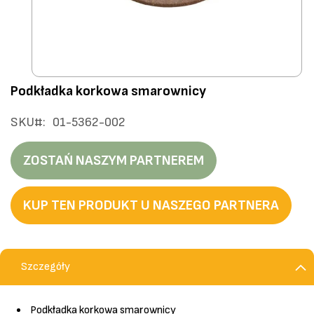
Przejdź
Podkładka korkowa smarownicy
na
początek
SKU
01-5362-002
galerii
ZOSTAŃ NASZYM PARTNEREM
KUP TEN PRODUKT U NASZEGO PARTNERA
Szczegóły
Podkładka korkowa smarownicy