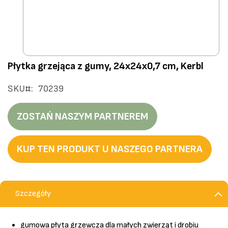
Przejdź
Płytka grzejąca z gumy, 24x24x0,7 cm, Kerbl
na
początek
SKU
70239
galerii
ZOSTAŃ NASZYM PARTNEREM
KUP TEN PRODUKT U NASZEGO PARTNERA
Szczegóły
gumowa płyta grzewcza dla małych zwierząt i drobiu