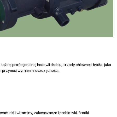
dej profesjonalnej hodowli drobiu, trzody chlewnej i bydła. Jako
 i przynosi wymierne oszczędności.
ć: leki i witaminy, zakwaszacze i probiotyki, środki