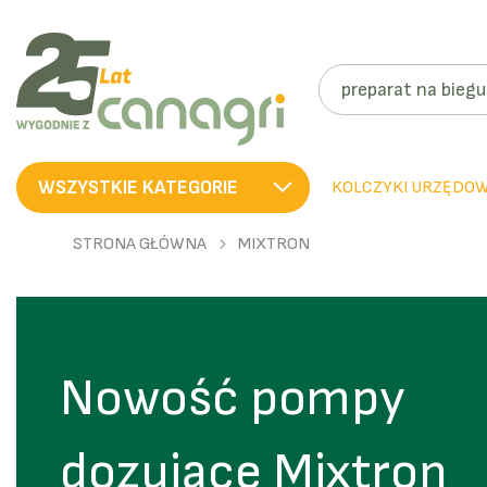
SZUKAJ
WSZYSTKIE KATEGORIE
KOLCZYKI URZĘDO
STRONA GŁÓWNA
MIXTRON
Nowość pompy
dozujące Mixtron