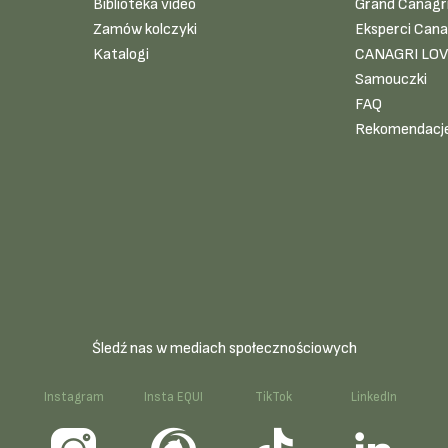
Biblioteka video
Grand Canagr
Zamów kolczyki
Eksperci Cana
Katalogi
CANAGRI LO
Samouczki
FAQ
Rekomendacj
Śledź nas w mediach społecznościowych
k
Instagram
Insta EQUI
TikTok
LinkedIn