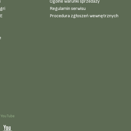
i
Ogólne warunki sprzedaży
gri
Regulamin serwisu
VE
Procedura zgłoszeń wewnętrznych
e
YouTube