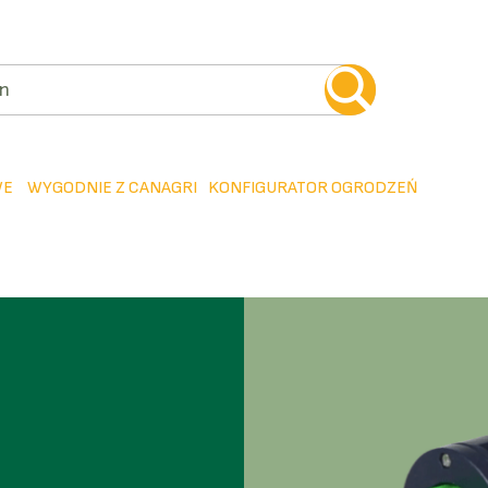
WE
WYGODNIE Z CANAGRI
KONFIGURATOR OGRODZEŃ