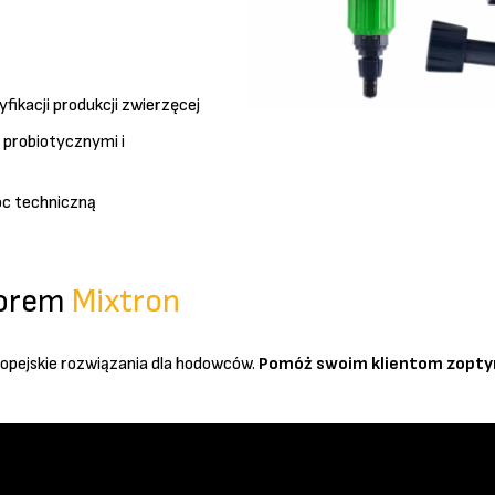
ikacji produkcji zwierzęcej
 probiotycznymi i
oc techniczną
torem
Mixtron
ropejskie rozwiązania dla hodowców.
Pomóż swoim klientom zoptyma