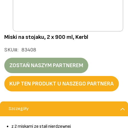
Przejdź
Miski na stojaku, 2 x 900 ml, Kerbl
na
początek
SKU
83408
galerii
ZOSTAŃ NASZYM PARTNEREM
KUP TEN PRODUKT U NASZEGO PARTNERA
Szczegóły
z 2 miskami ze stali nierdzewnej