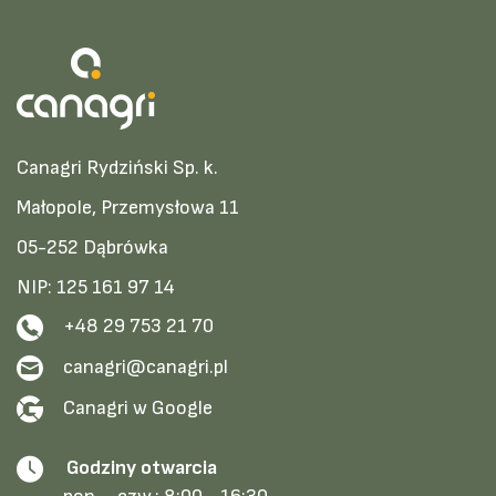
Canagri Rydziński Sp. k.
Małopole, Przemysłowa 11
05-252 Dąbrówka
NIP: 125 161 97 14
+48 29 753 21 70
canagri@canagri.pl
Canagri w Google
Godziny otwarcia