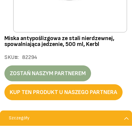
Przejdź
Miska antypoślizgowa ze stali nierdzewnej,
na
spowalniająca jedzenie, 500 ml, Kerbl
początek
galerii
SKU
82294
ZOSTAŃ NASZYM PARTNEREM
KUP TEN PRODUKT U NASZEGO PARTNERA
Szczegóły