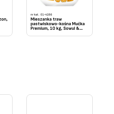
nr kat.: 01-4186
zon,
Mieszanka traw
pastwiskowo-kośna Mućka
Premium, 10 kg, Sowul &
Sowul