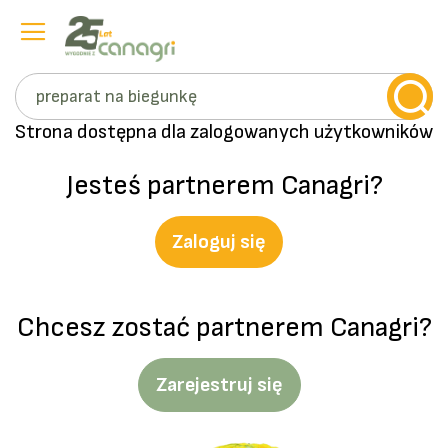
Szukaj
Przejdź
Strona dostępna dla zalogowanych użytkowników
do
treści
Jesteś partnerem Canagri?
Zaloguj się
Chcesz zostać partnerem Canagri?
Zarejestruj się