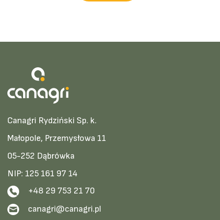
Canagri Rydziński Sp. k.
Małopole, Przemysłowa 11
05-252 Dąbrówka
NIP: 125 161 97 14
+48 29 753 21 70
canagri@canagri.pl