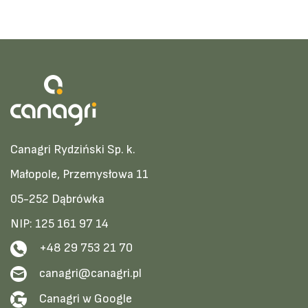
Canagri Rydziński Sp. k.
Małopole, Przemysłowa 11
05-252 Dąbrówka
NIP: 125 161 97 14
+48 29 753 21 70
canagri@canagri.pl
Canagri w Google