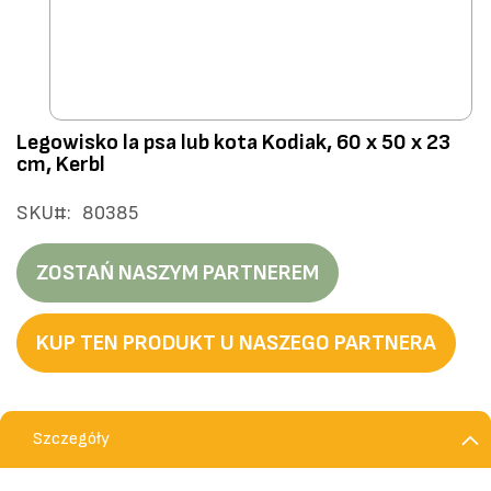
Przejdź
Legowisko la psa lub kota Kodiak, 60 x 50 x 23
na
cm, Kerbl
początek
galerii
SKU
80385
ZOSTAŃ NASZYM PARTNEREM
KUP TEN PRODUKT U NASZEGO PARTNERA
Szczegóły