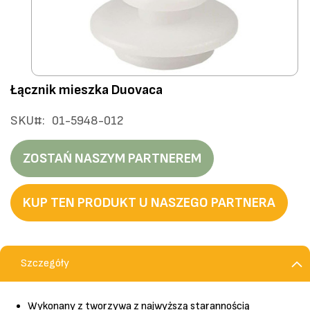
Przejdź
Łącznik mieszka Duovaca
na
początek
SKU
01-5948-012
galerii
ZOSTAŃ NASZYM PARTNEREM
KUP TEN PRODUKT U NASZEGO PARTNERA
Szczegóły
Wykonany z tworzywa z najwyższą starannością