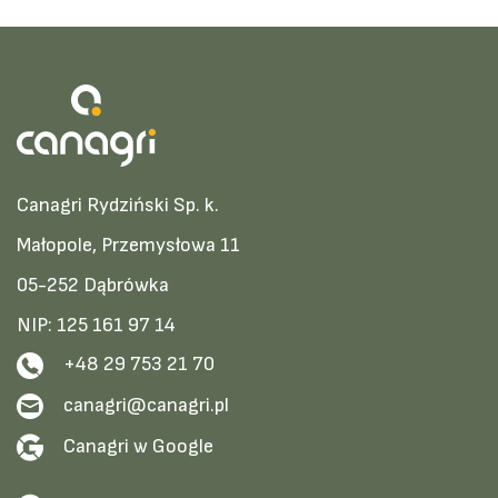
Canagri Rydziński Sp. k.
Małopole, Przemysłowa 11
05-252 Dąbrówka
NIP: 125 161 97 14
+48 29 753 21 70
canagri@canagri.pl
Canagri w Google