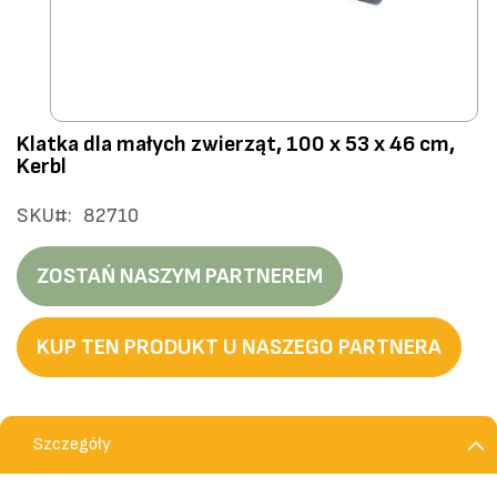
Przejdź
Klatka dla małych zwierząt, 100 x 53 x 46 cm,
na
Kerbl
początek
galerii
SKU
82710
ZOSTAŃ NASZYM PARTNEREM
KUP TEN PRODUKT U NASZEGO PARTNERA
Szczegóły