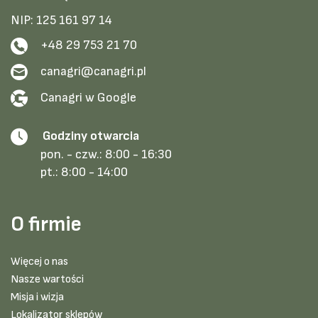
NIP: 125 161 97 14
+48 29 753 21 70
canagri@canagri.pl
Canagri w Google
Godziny otwarcia
pon. - czw.:
8:00 - 16:30
pt.:
8:00 - 14:00
O firmie
Więcej o nas
Nasze wartości
Misja i wizja
Lokalizator sklepów