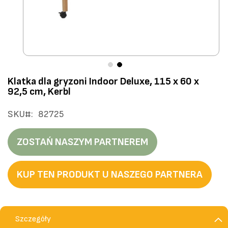
Przejdź
Klatka dla gryzoni Indoor Deluxe, 115 x 60 x
na
92,5 cm, Kerbl
początek
galerii
SKU
82725
ZOSTAŃ NASZYM PARTNEREM
KUP TEN PRODUKT U NASZEGO PARTNERA
Szczegóły