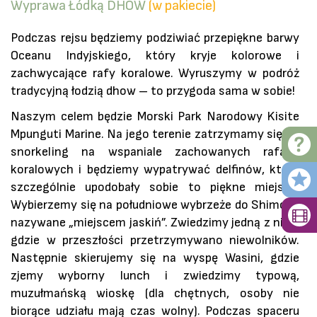
Wyprawa Łódką DHOW
(w pakiecie)
Podczas rejsu będziemy podziwiać przepiękne barwy
Oceanu Indyjskiego, który kryje kolorowe i
zachwycające rafy koralowe. Wyruszymy w podróż
tradycyjną łodzią dhow – to przygoda sama w sobie!
Naszym celem będzie Morski Park Narodowy Kisite
Mpunguti Marine. Na jego terenie zatrzymamy się na
snorkeling na wspaniale zachowanych rafach
koralowych i będziemy wypatrywać delfinów, które
szczególnie upodobały sobie to piękne miejsce.
Wybierzemy się na południowe wybrzeże do Shimoni,
nazywane „miejscem jaskiń”. Zwiedzimy jedną z nich,
gdzie w przeszłości przetrzymywano niewolników.
Następnie skierujemy się na wyspę Wasini, gdzie
zjemy wyborny lunch i zwiedzimy typową,
muzułmańską wioskę (dla chętnych, osoby nie
biorące udziału mają czas wolny). Podczas spaceru