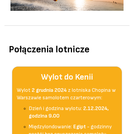
Połączenia lotnicze
Wylot do Kenii
Wylot
2 grudnia
2024
z lotniska Chopina w
Warszawie samolotem czarterowym:
Dzień i godzina wylotu:
2.12.2024,
godzina 9.00
Międzylondowanie:
Egipt
- godzinny