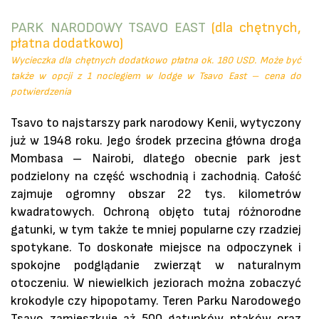
PARK NARODOWY TSAVO EAST
(dla chętnych,
płatna dodatkowo)
Wycieczka dla chętnych dodatkowo płatna ok. 180 USD. Może być
także w opcji z 1 noclegiem w lodge w Tsavo East – cena do
potwierdzenia
Tsavo to najstarszy park narodowy Kenii, wytyczony
już w 1948 roku. Jego środek przecina główna droga
Mombasa – Nairobi, dlatego obecnie park jest
podzielony na część wschodnią i zachodnią. Całość
zajmuje ogromny obszar 22 tys. kilometrów
kwadratowych. Ochroną objęto tutaj różnorodne
gatunki, w tym także te mniej popularne czy rzadziej
spotykane. To doskonałe miejsce na odpoczynek i
spokojne podglądanie zwierząt w naturalnym
otoczeniu. W niewielkich jeziorach można zobaczyć
krokodyle czy hipopotamy. Teren Parku Narodowego
Tsavo zamieszkuje aż 500 gatunków ptaków oraz