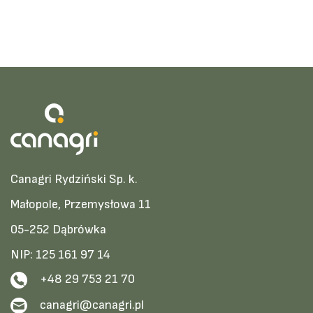
Canagri Rydziński Sp. k.
Małopole, Przemysłowa 11
05-252 Dąbrówka
NIP: 125 161 97 14
+48 29 753 21 70
canagri@canagri.pl