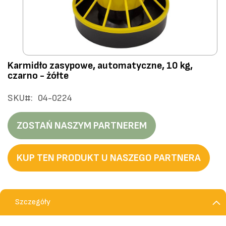
Przejdź
Karmidło zasypowe, automatyczne, 10 kg,
na
czarno - żółte
początek
galerii
SKU
04-0224
ZOSTAŃ NASZYM PARTNEREM
KUP TEN PRODUKT U NASZEGO PARTNERA
Szczegóły