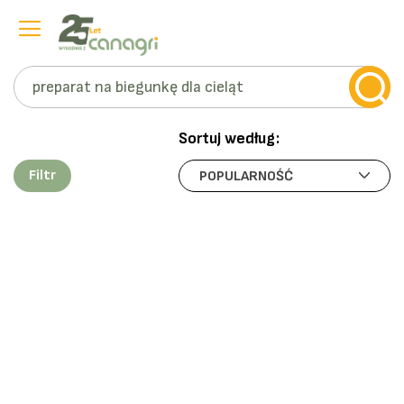
Szukaj
Przejdź
do
Sortuj według:
treści
Filtr