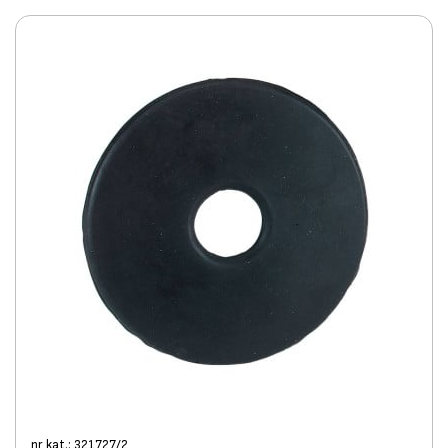
nr kat.: 321727/2