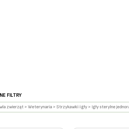
E FILTRY
la zwierząt > Weterynaria > Strzykawki i igły > Igły sterylne jedno