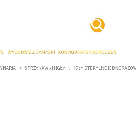
WE
WYGODNIE Z CANAGRI
KONFIGURATOR OGRODZEŃ
YNARIA
STRZYKAWKI I IGŁY
IGŁY STERYLNE JEDNORAZO