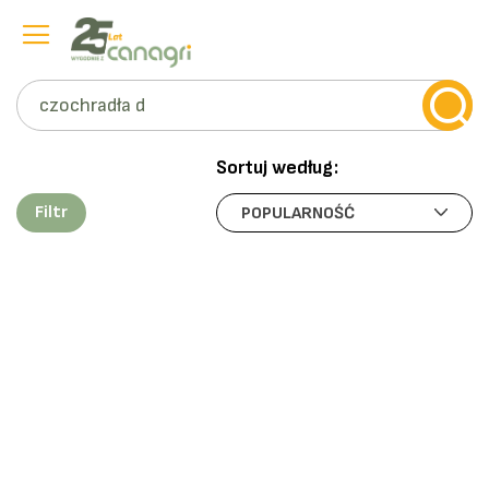
Szukaj
Przejdź
do
Sortuj według:
treści
Filtr