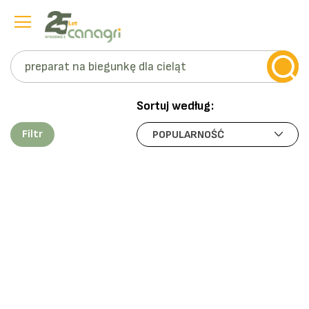
Szukaj
Przejdź
do
Sortuj według:
treści
Filtr